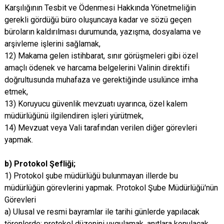
Karşılığının Tesbit ve Ödenmesi Hakkında Yönetmeliğin
gerekli gördüğü büro oluşuncaya kadar ve sözü geçen
büroların kaldırılması durumunda, yazışma, dosyalama ve
arşivleme işlerini sağlamak,
12) Makama gelen istihbarat, sınır görüşmeleri gibi özel
amaçlı ödenek ve harcama belgelerini Valinin direktifi
doğrultusunda muhafaza ve gerektiğinde usulünce imha
etmek,
13) Koruyucu güvenlik mevzuatı uyarınca, özel kalem
müdürlüğünü ilgilendiren işleri yürütmek,
14) Mevzuat veya Vali tarafından verilen diğer görevleri
yapmak.
b) Protokol Şefliği;
1) Protokol şube müdürlüğü bulunmayan illerde bu
müdürlüğün görevlerini yapmak. Protokol Şube Müdürlüğü'nün
Görevleri
a) Ulusal ve resmi bayramlar ile tarihi günlerde yapılacak
törenlerde; protokol düzenini uygulamak, anıtlara konulacak