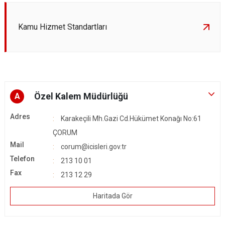
Kamu Hizmet Standartları
Özel Kalem Müdürlüğü
A
Adres
Karakeçili Mh.Gazi Cd.Hükümet Konağı No:61
ÇORUM
Mail
corum@icisleri.gov.tr
Telefon
213 10 01
Fax
213 12 29
Haritada Gör