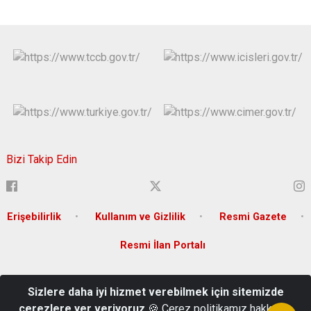
Bizi Takip Edin
Erişebilirlik
Kullanım ve Gizlilik
Resmi Gazete
Resmi İlan Portalı
Karakeçili Mahallesi Gazi Caddesi Hükümet Konağı No:61 ÇORUM
Sizlere daha iyi hizmet verebilmek için sitemizde
Tel : 0364 213 5207, Belgegeçer: 0364 213 12 29, E-Posta :
çerezlere yer veriyoruz
🍪 Çerez politikamız hakkında