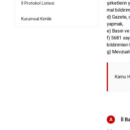
şirketlerin
İl Protokol Listesi
mal bildiri
d) Gazete, d
Kurumsal Kimlik
yapmak,
e) Basın ve 
f) 5681 sa
bildirimleri
g) Mevzuat 
Kamu Hi
İl B
A