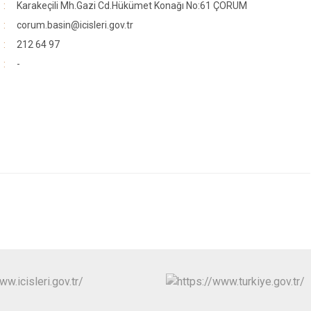
Karakeçili Mh.Gazi Cd.Hükümet Konağı No:61 ÇORUM
corum.basin@icisleri.gov.tr
212 64 97
-