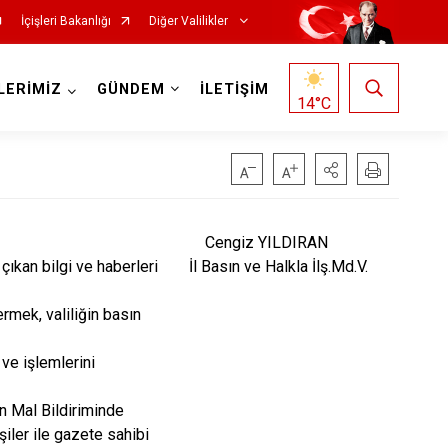
İçişleri Bakanlığı
Diğer Valilikler
LERİMİZ
GÜNDEM
İLETİŞİM
14
°C
Cengiz YILDIRAN
i çıkan bilgi ve haberleri
İl Basın ve Halkla İlş.Md.V.
ermek, valiliğin basın
 ve işlemlerini
en Mal Bildiriminde
iler ile gazete sahibi