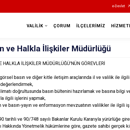
e-Devlet
VALİLİK
ÇORUM
İLÇELERİMİZ
HİZMET
Valilikler
ın ve Halkla İlişkiler Müdürlüğü
VE HALKLA İLİŞKİLER MÜDÜRLÜĞÜ'NÜN GÖREVLERİ
 görsel basın ve diğer kitle iletişim araçlarında il ve valilik ile ilgil
 değerlendirmek,
talimatı doğrultusunda basın bültenini hazırlamak ve basına bilgi v
la ilgili işlerini yapmak,
n ve basın-yayın ve enformasyon mevzuatının valilikler ile ilgili iş
0 tarihli ve 90/748 sayılı Bakanlar Kurulu Kararıyla yürürlüğe gir
 Hakkında Yönetmelik hükümlerine göre, gazete sahibi gerçek kiş