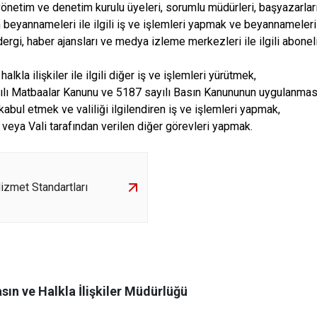
 yönetim ve denetim kurulu üyeleri, sorumlu müdürleri, başyazarları
m beyannameleri ile ilgili iş ve işlemleri yapmak ve beyannamele
ergi, haber ajansları ve medya izleme merkezleri ile ilgili aboneli
halkla ilişkiler ile ilgili diğer iş ve işlemleri yürütmek,
yılı Matbaalar Kanunu ve 5187 sayılı Basın Kanununun uygulanma
 kabul etmek ve valiliği ilgilendiren iş ve işlemleri yapmak,
veya Vali tarafından verilen diğer görevleri yapmak.
zmet Standartları
asın ve Halkla İlişkiler Müdürlüğü