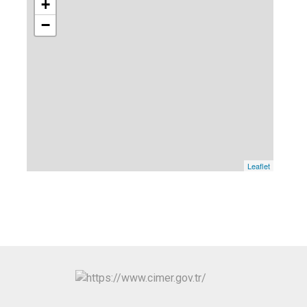
+
−
Leaflet