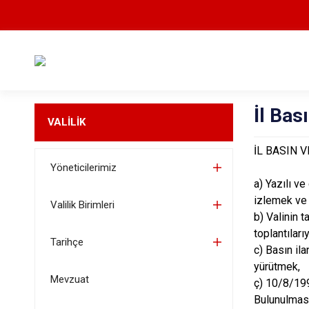
İl Bas
VALİLİK
İL BASIN 
Yöneticilerimiz
a) Yazılı ve
izlemek ve
Valilik Birimleri
b) Valinin 
toplantılarıy
Tarihçe
c) Basın ila
yürütmek,
Mevzuat
ç) 10/8/199
Bulunulması