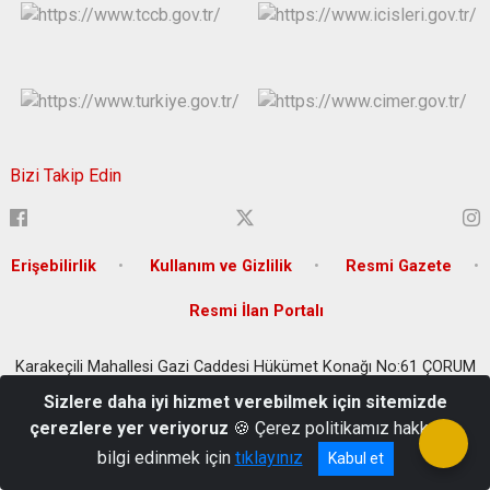
Bizi Takip Edin
Erişebilirlik
Kullanım ve Gizlilik
Resmi Gazete
Resmi İlan Portalı
Karakeçili Mahallesi Gazi Caddesi Hükümet Konağı No:61 ÇORUM
Tel : 0364 213 5207, Belgegeçer: 0364 213 12 29, E-Posta :
Sizlere daha iyi hizmet verebilmek için sitemizde
corum@icisleri.gov.tr
çerezlere yer veriyoruz
🍪 Çerez politikamız hakkında
bilgi edinmek için
tıklayınız
Kabul et