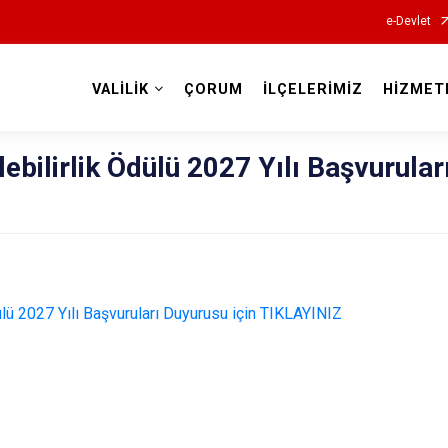
e-Devlet
VALİLİK
ÇORUM
İLÇELERİMİZ
HİZMET
Valilikler
ebilirlik Ödülü 2027 Yılı Başvurular
ülü 2027 Yılı Başvuruları Duyurusu için TIKLAYINIZ