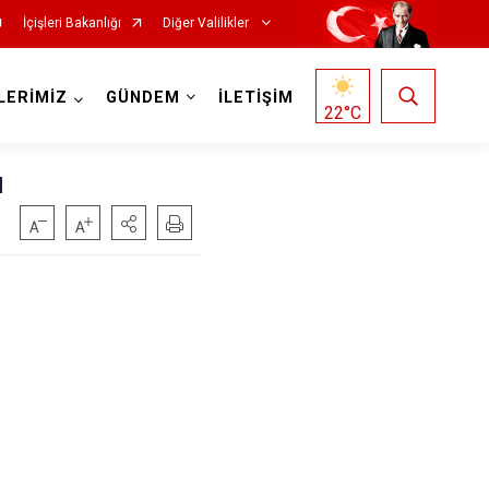
İçişleri Bakanlığı
Diğer Valilikler
LERİMİZ
GÜNDEM
İLETİŞİM
22
°C
ı