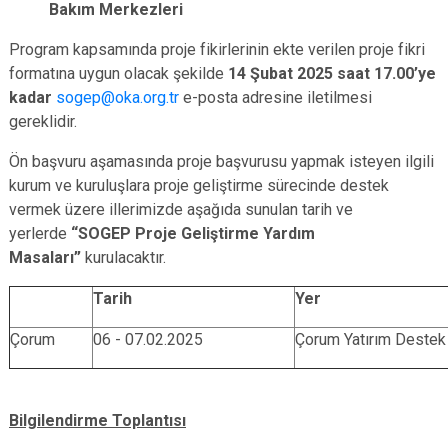
Bakım Merkezleri
Program kapsamında proje fikirlerinin ekte verilen proje fikri
formatına uygun olacak şekilde
14 Şubat 2025 saat 17.00’ye
kadar
sogep@oka.org.tr
e-posta adresine iletilmesi
gereklidir.
Ön başvuru aşamasında proje başvurusu yapmak isteyen ilgili
kurum ve kuruluşlara proje geliştirme sürecinde destek
vermek üzere illerimizde aşağıda sunulan tarih ve
yerlerde
“SOGEP
Proje Geliştirme Yardım
Masaları”
kurulacaktır.
Tarih
Yer
Çorum
06 - 07.02.2025
Çorum Yatırım Destek 
Bilgilendirme Toplantısı