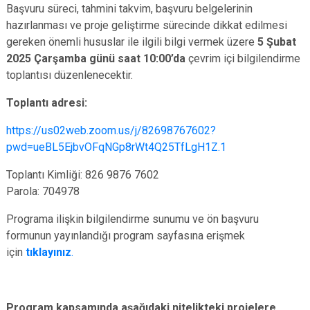
Başvuru süreci, tahmini takvim, başvuru belgelerinin
hazırlanması ve proje geliştirme sürecinde dikkat edilmesi
gereken önemli hususlar ile ilgili bilgi vermek üzere
5 Şubat
2025 Çarşamba günü saat 10:00’da
çevrim içi bilgilendirme
toplantısı düzenlenecektir.
Toplantı adresi:
https://us02web.zoom.us/j/82698767602?
pwd=ueBL5EjbvOFqNGp8rWt4Q25TfLgH1Z.1
Toplantı Kimliği: 826 9876 7602
Parola: 704978
Programa ilişkin bilgilendirme sunumu ve ön başvuru
formunun yayınlandığı program sayfasına erişmek
için
tıklayınız
.
Program kapsamında aşağıdaki nitelikteki projelere