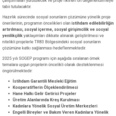
çalıştırmaları yürütülecek ve proje fikirleri ön değerlendirmeye
tabii tutulacaktır.
Hazırlık sürecinde sosyal sorunların çözümüne yönelik proje
önerilerinin, programın öncelikleri olan
istihdam edilebilirliğin
artırılması, sosyal içerme, sosyal girişimcilik ve sosyal
yenilikçilik
yaklaşımları dikkate alınarak geliştirilmesi ve
nitelikli projelerle TR83 Bölgesindeki sosyal sorunların
çözümüne katkı sağlanması hedeflenmektedir.
2025 yılı SOGEP programı için aşağıda sıralanan örnek
temalara uygun projelerin öncelikli olarak desteklenmesi
öngörülmektedir:
İstihdam Garantili Mesleki Eğitim
Kooperatiflerin Ölçeklendirilmesi
Hane Halkı Gelir Getirici Projeler
Üretim Alanlarında Kreş Kurulması
Kadınlara Yönelik Sosyal Üretim Merkezleri
Engelli Bireyler ve Bakım Veren Kadınlara Yönelik