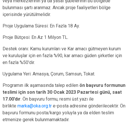
veya merkezlerinin ya da yasal şubelerinin bu bölgede
bulunması şartı aranmaz. Ancak proje faaliyetleri bölge
içerisinde yürütülmelidir.
Proje Uygulama Süresi: En Fazla 18 Ay.
Proje Bütçesi: En Az 1 Milyon TL.
Destek oranı: Kamu kurumları ve Kar amacı gütmeyen kurum
ve kuruluşlar için en fazla %90, kar amacı güden şirketler için
en fazla %50’dir.
Uygulama Yeri: Amasya, Çorum, Samsun, Tokat.
Programın ilk aşamasında talep edilen
ön başvuru formunun
teslimi için son tarih
30 Ocak 2023 Pazartesi günü, saat
17.00’dır
. Ön başvuru formu, resmi üst yazı ile
birlikte
marka@oka.org.tr
e-posta adresine gönderilecektir. Ön
başvuru formunu posta/kargo yoluyla ya da elden teslim
etmenize gerek bulunmamaktadır.