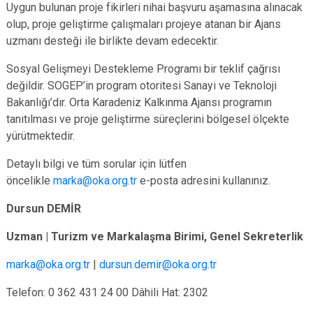
Uygun bulunan proje fikirleri nihai başvuru aşamasına alınacak
olup, proje geliştirme çalışmaları projeye atanan bir Ajans
uzmanı desteği ile birlikte devam edecektir.
Sosyal Gelişmeyi Destekleme Programı bir teklif çağrısı
değildir. SOGEP’in program otoritesi Sanayi ve Teknoloji
Bakanlığı’dır. Orta Karadeniz Kalkınma Ajansı programın
tanıtılması ve proje geliştirme süreçlerini bölgesel ölçekte
yürütmektedir.
Detaylı bilgi ve tüm sorular için lütfen
öncelikle
marka@oka.org.tr
e-posta adresini kullanınız.
Dursun DEMİR
Uzman | Turizm ve Markalaşma Birimi, Genel Sekreterlik
marka@oka.org.tr
|
dursun.demir@oka.org.tr
Telefon: 0 362 431 24 00 Dâhili Hat: 2302