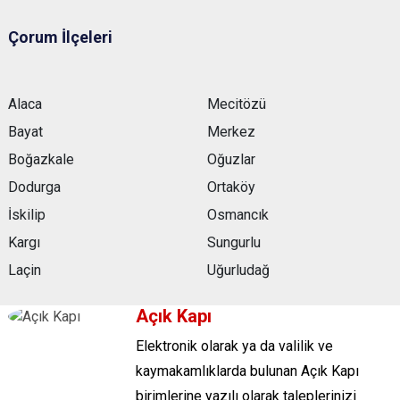
Çorum İlçeleri
Alaca
Mecitözü
Bayat
Merkez
Boğazkale
Oğuzlar
Dodurga
Ortaköy
İskilip
Osmancık
Kargı
Sungurlu
Laçin
Uğurludağ
Açık Kapı
Elektronik olarak ya da valilik ve
kaymakamlıklarda bulunan Açık Kapı
birimlerine yazılı olarak taleplerinizi